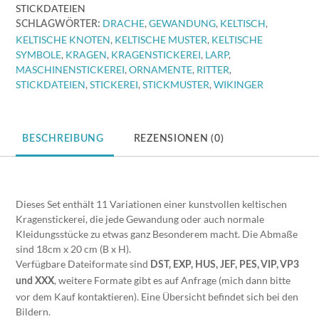
Drache
STICKDATEIEN
18cm
DRACHE
,
GEWANDUNG
,
KELTISCH
,
SCHLAGWÖRTER:
x
KELTISCHE KNOTEN
,
KELTISCHE MUSTER
,
KELTISCHE
20cm
SYMBOLE
,
KRAGEN
,
KRAGENSTICKEREI
,
LARP
,
[Digital]
MASCHINENSTICKEREI
,
ORNAMENTE
,
RITTER
,
Menge
STICKDATEIEN
,
STICKEREI
,
STICKMUSTER
,
WIKINGER
BESCHREIBUNG
REZENSIONEN (0)
Dieses Set enthält 11 Variationen einer kunstvollen keltischen
Kragenstickerei, die jede Gewandung oder auch normale
Kleidungsstücke zu etwas ganz Besonderem macht. Die Abmaße
sind 18cm x 20 cm (B x H).
Verfügbare Dateiformate sind
DST, EXP, HUS, JEF, PES, VIP, VP3
, weitere Formate gibt es auf Anfrage (mich dann bitte
und XXX
vor dem Kauf kontaktieren). Eine Übersicht befindet sich bei den
Bildern.