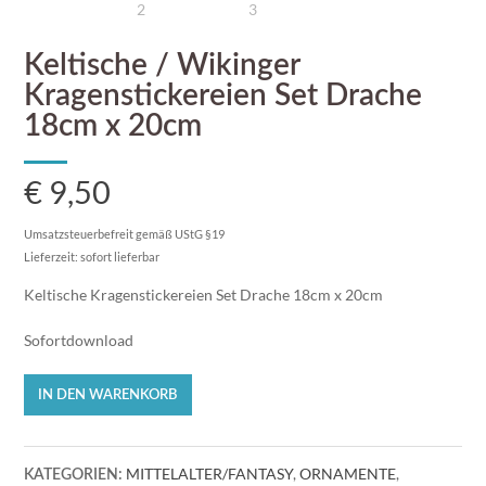
Keltische / Wikinger
Kragenstickereien Set Drache
18cm x 20cm
€
9,50
Umsatzsteuerbefreit gemäß UStG §19
Lieferzeit: sofort lieferbar
Keltische Kragenstickereien Set Drache 18cm x 20cm
Sofortdownload
Keltische
IN DEN WARENKORB
/
Wikinger
Kragenstickereien
MITTELALTER/FANTASY
,
ORNAMENTE
,
Set
KATEGORIEN: