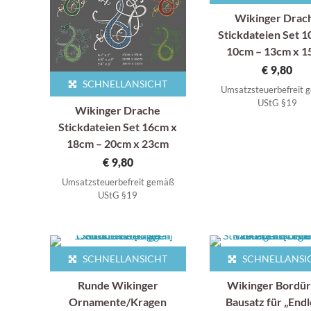
Wikinger Drac
Stickdateien Set 1
10cm – 13cm x 
€
9,80
SCHNELLANSICHT
Umsatzsteuerbefreit
UStG §19
Wikinger Drache
Stickdateien Set 16cm x
18cm – 20cm x 23cm
€
9,80
Umsatzsteuerbefreit gemäß
UStG §19
SCHNELLANSICHT
SCHNELLANSI
Runde Wikinger
Wikinger Bordür
Ornamente/Kragen
Bausatz für „Endl