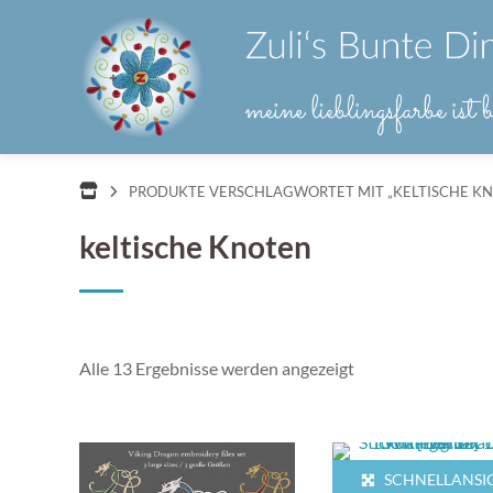
Springe
zum
Inhalt
PRODUKTE VERSCHLAGWORTET MIT „KELTISCHE K
keltische Knoten
Nach
Alle 13 Ergebnisse werden angezeigt
Aktualität
sortiert
SCHNELLANSI