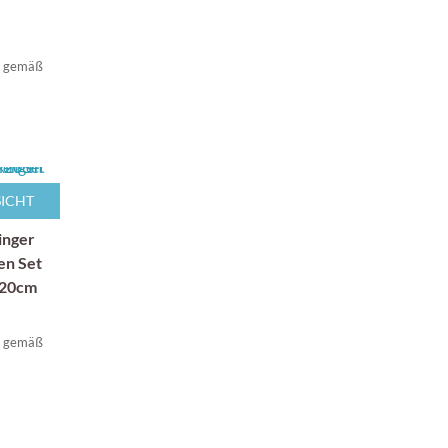
t gemäß
ICHT
inger
en Set
 20cm
t gemäß