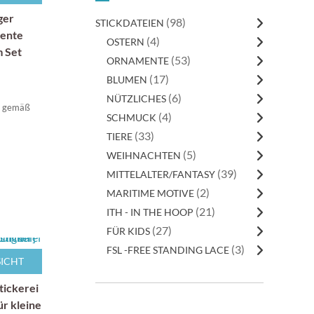
ger
(98)
STICKDATEIEN
ente
(4)
OSTERN
m Set
(53)
ORNAMENTE
(17)
BLUMEN
(6)
NÜTZLICHES
t gemäß
(4)
SCHMUCK
(33)
TIERE
(5)
WEIHNACHTEN
(39)
MITTELALTER/FANTASY
(2)
MARITIME MOTIVE
(21)
ITH - IN THE HOOP
(27)
FÜR KIDS
(3)
FSL -FREE STANDING LACE
ICHT
tickerei
r kleine