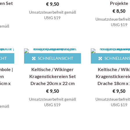
ien Set
Projekte
€
9,50
€
8,50
Umsatzsteuerbefreit gemäß
UStG §19
Umsatzsteuerbefrei
UStG §19
 gemäß
CHT
SCHNELLANSICHT
SCHNELLANS
mbole |
Keltische / Wikinger
Keltische / Wik
en
Kragenstickereien Set
Kragenstickerei
5cm x
Drache 20cm x 22 cm
Drache 18cm x
€
9,50
€
9,50
Umsatzsteuerbefreit gemäß
Umsatzsteuerbefrei
UStG §19
UStG §19
 gemäß