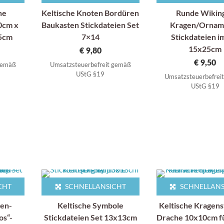
he
Keltische Knoten Bordüren
Runde Wikin
0cm x
Baukasten Stickdateien Set
Kragen/Ornam
15cm
7×14
Stickdateien i
15x25cm
€
9,80
€
9,50
 gemäß
Umsatzsteuerbefreit gemäß
UStG §19
Umsatzsteuerbefrei
UStG §19
CHT
SCHNELLANSICHT
SCHNELLANS
en-
Keltische Symbole
Keltische Kragens
os“-
Stickdateien Set 13x13cm
Drache 10x10cm fü