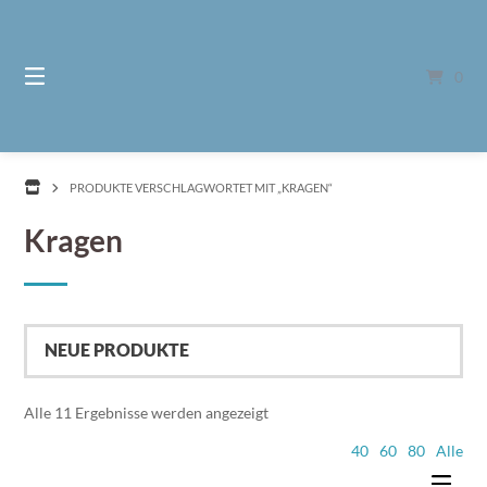
Springe
zum
Inhalt
0
PRODUKTE VERSCHLAGWORTET MIT „KRAGEN“
Kragen
Nach
Alle 11 Ergebnisse werden angezeigt
Aktualität
40
60
80
Alle
sortiert