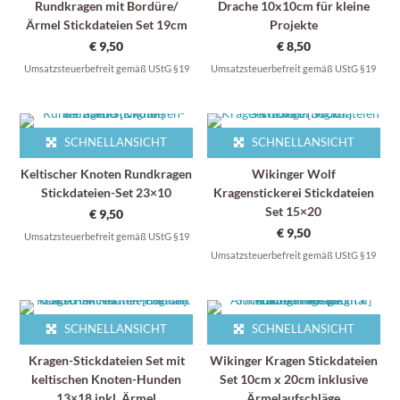
Rundkragen mit Bordüre/
Drache 10x10cm für kleine
Ärmel Stickdateien Set 19cm
Projekte
€
9,50
€
8,50
Umsatzsteuerbefreit gemäß UStG §19
Umsatzsteuerbefreit gemäß UStG §19
SCHNELLANSICHT
SCHNELLANSICHT
Keltischer Knoten Rundkragen
Wikinger Wolf
Stickdateien-Set 23×10
Kragenstickerei Stickdateien
Set 15×20
€
9,50
€
9,50
Umsatzsteuerbefreit gemäß UStG §19
Umsatzsteuerbefreit gemäß UStG §19
SCHNELLANSICHT
SCHNELLANSICHT
Kragen-Stickdateien Set mit
Wikinger Kragen Stickdateien
keltischen Knoten-Hunden
Set 10cm x 20cm inklusive
13×18 inkl. Ärmel
Ärmelaufschläge