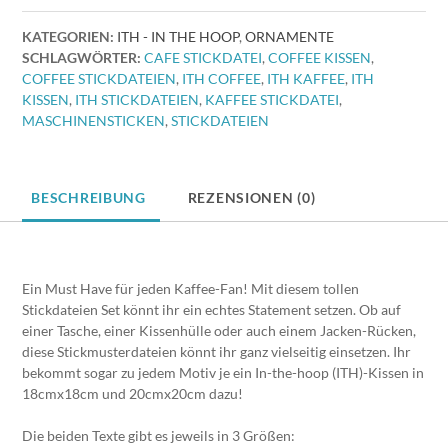
13x13
KATEGORIEN:
ITH - IN THE HOOP
,
ORNAMENTE
-
SCHLAGWÖRTER:
CAFE STICKDATEI
,
COFFEE KISSEN
,
20x20
COFFEE STICKDATEIEN
,
ITH COFFEE
,
ITH KAFFEE
,
ITH
Set
KISSEN
,
ITH STICKDATEIEN
,
KAFFEE STICKDATEI
,
inkl.
MASCHINENSTICKEN
,
STICKDATEIEN
ITH-
Kissen
[Digital]
Menge
BESCHREIBUNG
REZENSIONEN (0)
Ein Must Have für jeden Kaffee-Fan! Mit diesem tollen
Stickdateien Set könnt ihr ein echtes Statement setzen. Ob auf
einer Tasche, einer Kissenhülle oder auch einem Jacken-Rücken,
diese Stickmusterdateien könnt ihr ganz vielseitig einsetzen. Ihr
bekommt sogar zu jedem Motiv je ein In-the-hoop (ITH)-Kissen in
18cmx18cm und 20cmx20cm dazu!
Die beiden Texte gibt es jeweils in 3 Größen: