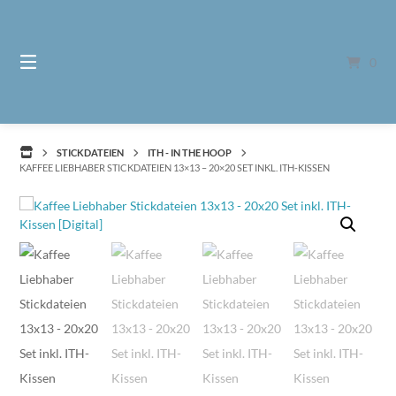
Springe
zum
Inhalt
0
STICKDATEIEN
ITH - IN THE HOOP
KAFFEE LIEBHABER STICKDATEIEN 13×13 – 20×20 SET INKL. ITH-KISSEN