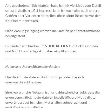
Alle angebotenen Stickdateien habe ich mit viel Liebe zum Detail
selbst digitalisiert. Bei Interesse kann ich euch also auch andere
Größen oder Varianten herstellen, diese könnt ihr gerne vor dem
Kauf bei mir anfragen.
Nach Zahlungseingang werden die Dateien per
Sofortdownload
bereitgestellt.
Es handelt sich hierbei um
STICKDATEIEN
für Stickmaschinen
und
NICHT
um fertige Aufnäher /Applikationen.
Nutzungsrechte an Stickmusterdateien:
Die Stickmusterdateien dürft ihr im privaten Bereich
uneingeschränkt nutzen.
Eine gewerbliche Nutzung ist nur dahingehend erlaubt, dass die
erworbenen Stickmusterdateien jeweils 50x pro Motiv digital
unverändert auf jeglichen Materialien aufgebracht und
veräußert werden dürfen.