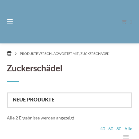
Springe
zum
Inhalt
0
PRODUKTE VERSCHLAGWORTET MIT „ZUCKERSCHÄDEL“
Zuckerschädel
Nach
Alle 2 Ergebnisse werden angezeigt
Aktualität
40
60
80
Alle
sortiert