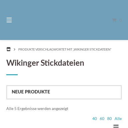
Springe
zum
Inhalt
0
PRODUKTE VERSCHLAGWORTET MIT „WIKINGER STICKDATEIEN“
Wikinger Stickdateien
Nach
Alle 5 Ergebnisse werden angezeigt
Aktualität
40
60
80
Alle
sortiert