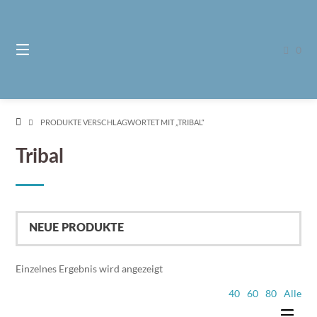
Springe
zum
Inhalt
0
PRODUKTE VERSCHLAGWORTET MIT „TRIBAL“
Tribal
Einzelnes Ergebnis wird angezeigt
40
60
80
Alle