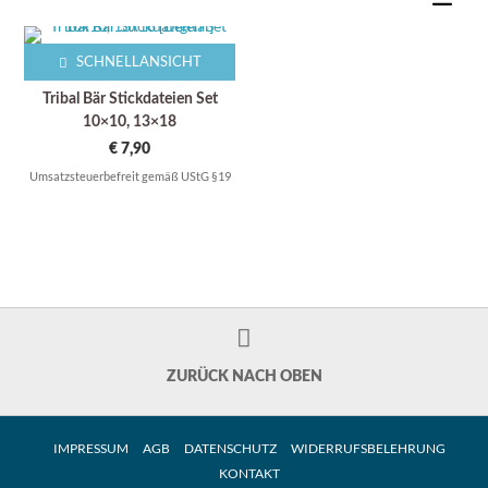
SCHNELLANSICHT
Tribal Bär Stickdateien Set
10×10, 13×18
€
7,90
Umsatzsteuerbefreit gemäß UStG §19
ZURÜCK NACH OBEN
IMPRESSUM
AGB
DATENSCHUTZ
WIDERRUFSBELEHRUNG
KONTAKT