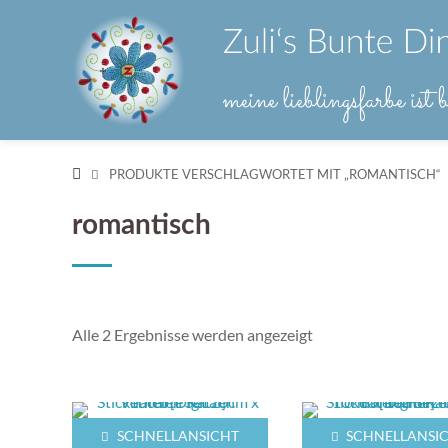
Springe
zum
Inhalt
PRODUKTE VERSCHLAGWORTET MIT „ROMANTISCH“
romantisch
Nach
Alle 2 Ergebnisse werden angezeigt
Aktualität
sortiert
SCHNELLANSICHT
SCHNELLANSI