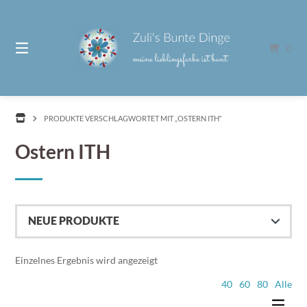
Springe
zum
Inhalt
0
PRODUKTE VERSCHLAGWORTET MIT „OSTERN ITH“
Ostern ITH
Einzelnes Ergebnis wird angezeigt
40
60
80
Alle