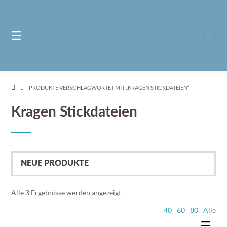
Springe
zum
Inhalt
0
PRODUKTE VERSCHLAGWORTET MIT „KRAGEN STICKDATEIEN“
Kragen Stickdateien
Nach
Alle 3 Ergebnisse werden angezeigt
Aktualität
40
60
80
Alle
sortiert